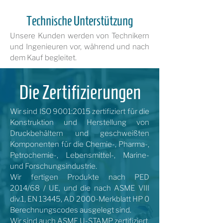
Technische Unterstützung
Unsere Kunden werden von Technikern
und Ingenieuren vor, während und nach
dem Kauf begleitet.
Die Zertifizierungen
Wir sind ISO 9001:2015 zertifiziert für die
Konstruktion und Herstellung von
Druckbehältern und geschweißten
Komponenten für die Chemie-, Pharma-,
Petrochemie-, Lebensmittel-, Marine-
und Forschungsindustrie.
Wir fertigen Produkte nach PED
2014/68 / UE, und die nach ASME VIII
div.1, EN 13445, AD 2000-Merkblatt HP 0
Berechnungscodes ausgelegt sind.
Wir sind auch ASME U-STAMP zertifiziert.