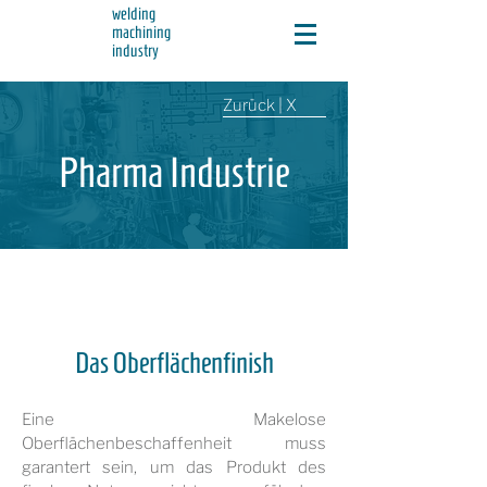
welding
machining
industry
Zurück | X
Pharma Industrie
Das Oberflächenfinish
Eine Makelose
Oberflächenbeschaffenheit muss
garantert sein, um das Produkt des