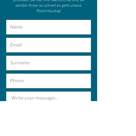
senden Ihnen so schnell es geht unsere
Rückmleudng!
Ich erkläre, dass ich sechzehn Jahre alt bin,
und wenn ich unter sechzehn bin, dass ich
vom Träger der elterlichen Verantwortung
autorisiert wurde, daher stimme ich der