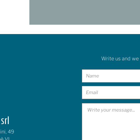
Write us and we 
srl
ni, 49
è VI