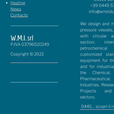
Heating
+39 0445 5
News
info@wmindu
Contacts
We design and m
pressure vessels,
with circular 
W.M.I. srl
section, inte
P:IVA 03796520249
petrochemical 
Copyright © 2022
customized stai
equipment for t
and for industria
the Chemical, 
Pharmaceutical
Industries, Resea
Projects and
sectors.
0445.... scopri il