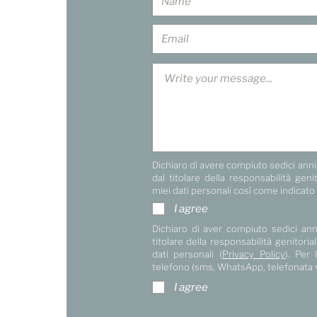
Dichiaro di avere compiuto sedici anni,
dal titolare della responsabilità gen
miei dati personali così come indicato
I agree
Dichiaro di aver compiuto sedici ann
titolare della responsabilità genitor
dati personali (
Privacy Policy
). Per 
telefono (sms, WhatsApp, telefonata 
I agree