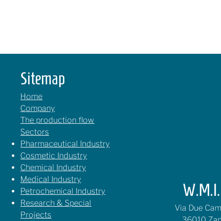
Sitemap
Home
Company
The production flow
Sectors
Pharmaceutical Industry
Cosmetic Industry
Chemical Industry
Medical Industry
W.M.I. 
Petrochemical Industry
Research & Special
Via Due Cami
Projects
36010 Zan