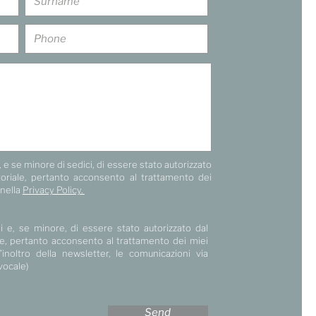
 e se minore di sedici, di essere stato autorizzato
itoriale, pertanto acconsento al trattamento dei
 nella
Privacy Policy.
i e, se minore, di essere stato autorizzato dal
iale, pertanto acconsento al trattamento dei miei
l’inoltro della newsletter, le comunicazioni via
vocale)
Send