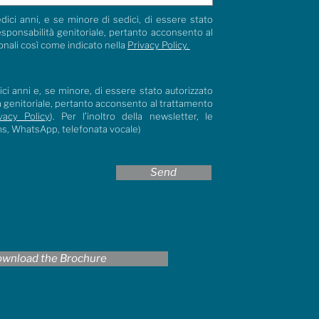
dici anni, e se minore di sedici, di essere stato
responsabilità genitoriale, pertanto acconsento al
onali così come indicato nella
Privacy Policy.
ci anni e, se minore, di essere stato autorizzato
tà genitoriale, pertanto acconsento al trattamento
vacy Policy
). Per l’inoltro della newsletter, le
ms, WhatsApp, telefonata vocale)
Send
wnload the Brochure