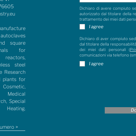
76605
Dichiaro di avere compiuto se
stry.eu
autorizzato dal titolare della 
trattamento dei miei dati pers
I agree
anufacture
 autoclaves
Dichiaro di aver compiuto sedi
and square
dal titolare della responsabili
dei miei dati personali (
Pri
rnals for
comunicazioni via telefono (s
reactors,
I agree
nless steel
he Research
l plants for
Cosmetic,
, Medical
rch, Special
 Heating.
Do
 numero >