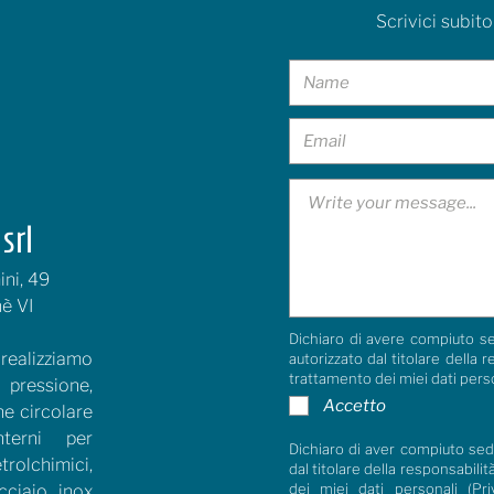
Scrivici subito
srl
ni, 49
è VI
Dichiaro di avere compiuto se
ealizziamo
autorizzato dal titolare della 
trattamento dei miei dati pers
ressione,
Accetto
ne circolare
terni per
Dichiaro di aver compiuto sedi
lchimici,
dal titolare della responsabili
dei miei dati personali (
Pri
cciaio inox