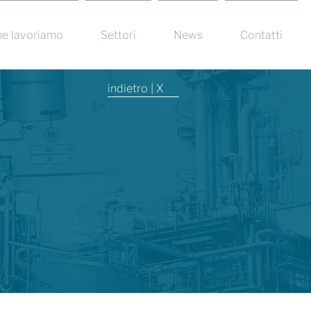
e lavoriamo
Settori
News
Contatti
indietro | X