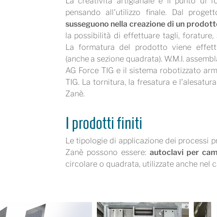
La creatività artigianale è il punto di f
pensando all'utilizzo finale. Dal prog
susseguono nella creazione di un prodott
la possibilità di effettuare tagli, forature
La formatura del prodotto viene effettu
(anche a sezione quadrata). W.M.I. assemb
AG Force TIG e il sistema robotizzato arm
TIG. La tornitura, la fresatura e l'alesatur
Zanè.
I prodotti finiti
Le tipologie di applicazione dei processi pr
Zanè possono essere:
autoclavi per came
circolare o quadrata, utilizzate anche nel 