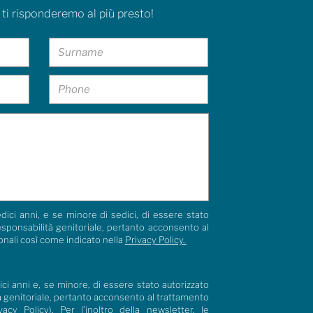
 ti risponderemo al più presto!
dici anni, e se minore di sedici, di essere stato
responsabilità genitoriale, pertanto acconsento al
onali così come indicato nella
Privacy Policy.
ci anni e, se minore, di essere stato autorizzato
tà genitoriale, pertanto acconsento al trattamento
vacy Policy
). Per l’inoltro della newsletter, le