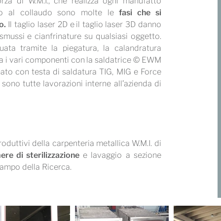
orza di W.M.I., che realizza ogni manufatto
etto al collaudo sono molte le
fasi che si
o
.
Il taglio laser 2D e il taglio laser 3D danno
, smussi e cianfrinature su qualsiasi oggetto.
ata tramite la piegatura, la calandratura
la i vari componenti con la saldatrice © EWM
ato con testa di saldatura TIG, MIG e Force
a sono tutte lavorazioni interne all’azienda di
oduttivi della carpenteria metallica W.M.I. di
re di sterilizzazione
e lavaggio a sezione
campo della Ricerca.