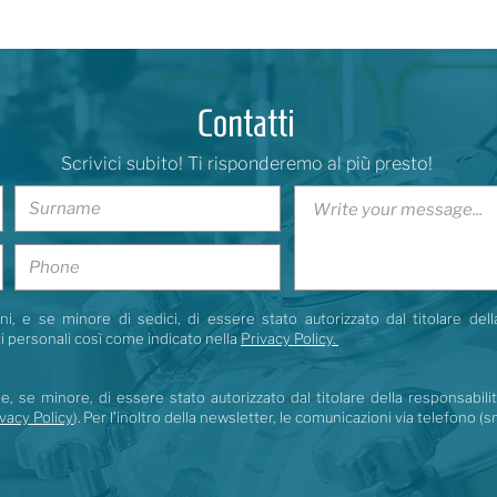
Contatti
Scrivici subito! Ti risponderemo al più presto!
i, e se minore di sedici, di essere stato autorizzato dal titolare dell
i personali così come indicato nella
Privacy Policy.
e, se minore, di essere stato autorizzato dal titolare della responsabili
vacy Policy
). Per l’inoltro della newsletter, le comunicazioni via telefono