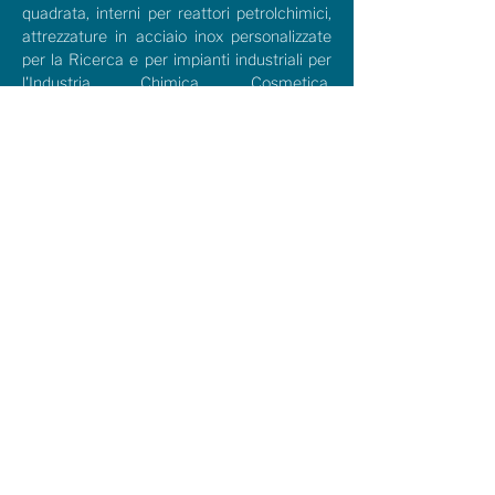
quadrata, interni per reattori petrolchimici,
attrezzature in acciaio inox personalizzate
per la Ricerca e per impianti industriali per
l'Industria Chimica, Cosmetica,
Farmaceutica, Medicale, Progetti Speciali e
Riscaldamento.
0445.... scopri il numero >
i....@....eu scopri la mail >
Sitemap
Home
Azienda
Come Lavoriamo
Settori
Farmaceutico
Cosmetico
Chimico
Medicale