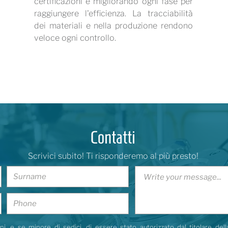
certificazioni e migliorando ogni fase per
raggiungere l'efficienza. La tracciabilità
dei materiali e nella produzione rendono
veloce ogni controllo.
Contatti
Scrivici subito! Ti risponderemo al più presto!
i, e se minore di sedici, di essere stato autorizzato dal titolare dell