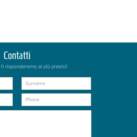
Contatti
 ti risponderemo al più presto!