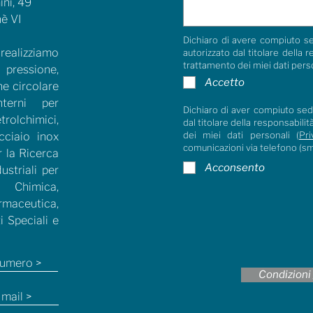
ni, 49
è VI
Dichiaro di avere compiuto se
ealizziamo
autorizzato dal titolare della 
trattamento dei miei dati pers
ressione,
Accetto
ne circolare
terni per
Dichiaro di aver compiuto sedi
lchimici,
dal titolare della responsabili
dei miei dati personali (
Pri
cciaio inox
comunicazioni via telefono (s
r la Ricerca
Acconsento
ustriali per
Chimica,
maceutica,
i Speciali e
 numero >
Condizioni 
a mail >