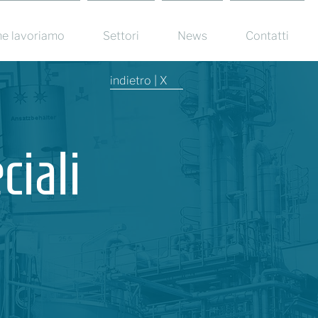
e lavoriamo
Settori
News
Contatti
indietro | X
ciali