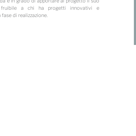
a è in grado di apportare al progetto il suo
ruibile a chi ha progetti innovativi e
fase di realizzazione.