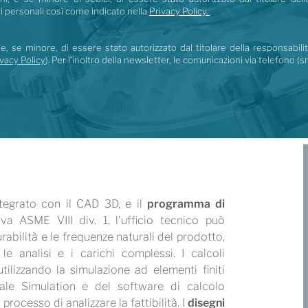
i personali così come indicato nella
Privacy Policy.
e, se minore, di essere stato autorizzato dal titolare della responsabili
vacy Policy
). Per l’inoltro della newsletter, le comunicazioni via telefono
integrato con il CAD 3D, e il
programma di
a ASME VIII div. 1, l'ufficio tecnico può
abilità e le frequenze naturali del prodotto,
le analisi e i carichi complessi. I calcoli
ilizzando la simulazione ad elementi finiti
ale Simulation e del software di calcolo
processo di analizzare la fattibilità. I
disegni