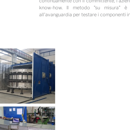
continuamente con il committente, l'aziend
know-how. Il metodo "su misura" è f
all'avanguardia per testare i componenti in 