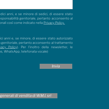
dici anni, e se minore di sedici, di essere stato
responsabilità genitoriale, pertanto acconsento al
onali così come indicato nella
Privacy Policy.
ci anni e, se minore, di essere stato autorizzato
tà genitoriale, pertanto acconsento al trattamento
vacy Policy
). Per l’inoltro della newsletter, le
ms, WhatsApp, telefonata vocale)
Invia
generali di vendita di W.M.I. srl