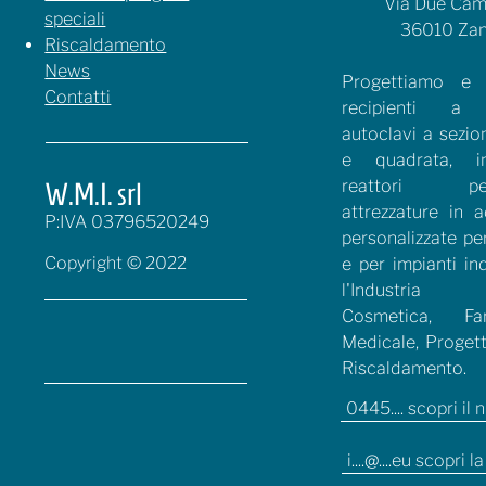
Via Due Cami
speciali
36010 Zan
Riscaldamento
News
Progettiamo e r
Contatti
recipienti a p
autoclavi a sezio
e quadrata, in
reattori petro
W.M.I. srl
attrezzature in a
P:IVA 03796520249
personalizzate pe
Copyright © 2022
e per impianti ind
l'Industria 
Cosmetica, Far
Medicale, Progett
Riscaldamento.
0445.... scopri il
i....@....eu scopri l