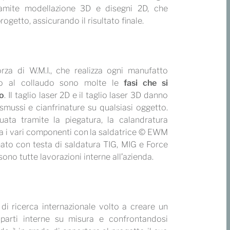
ramite modellazione 3D e disegni 2D, che
ogetto, assicurando il risultato finale.
orza di W.M.I., che realizza ogni manufatto
etto al collaudo sono molte le
fasi che si
to
. Il taglio laser 2D e il taglio laser 3D danno
, smussi e cianfrinature su qualsiasi oggetto.
ata tramite la piegatura, la calandratura
la i vari componenti con la saldatrice © EWM
ato con testa di saldatura TIG, MIG e Force
 sono tutte lavorazioni interne all’azienda.
di ricerca internazionale volto a creare un
 parti interne su misura e confrontandosi