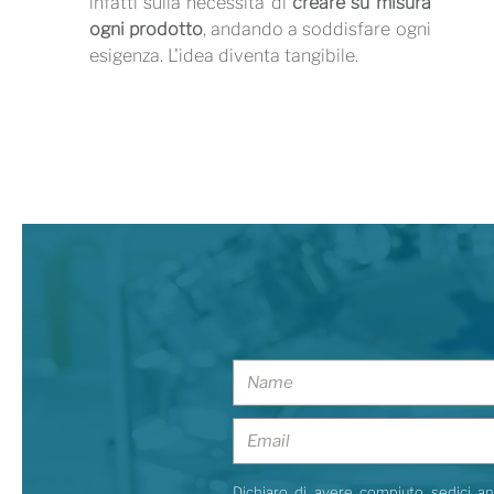
infatti sulla necessità di
creare su misura
ogni prodotto
, andando a soddisfare ogni
esigenza. L'idea diventa tangibile.
Dichiaro di avere compiuto sedici ann