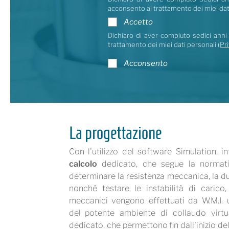
acconsento al trattamento dei miei dat
Accetto
Dichiaro di aver compiuto sedici anni 
trattamento dei miei dati personali (
Pri
Acconsento
La progettazione
Con l'utilizzo del software Simulation, 
calcolo
dedicato, che segue la normativ
determinare la resistenza meccanica, la dur
nonché testare le instabilità di carico, 
meccanici vengono effettuati da W.M.I. ut
del potente ambiente di collaudo virtu
dedicato, che permettono fin dall'inizio del 