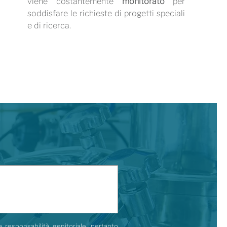
viene costantemente
monitorato
per
soddisfare le richieste di progetti speciali
e di ricerca.
a responsabilità genitoriale, pertanto