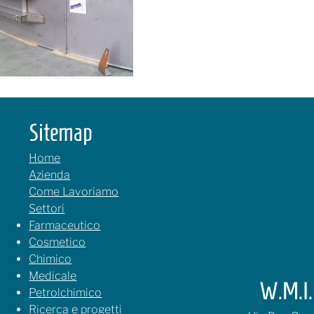
Sitemap
Home
Azienda
Come Lavoriamo
Settori
Farmaceutico
Cosmetico
Chimico
Medicale
W.M.I. 
Petrolchimico
Ricerca e progetti