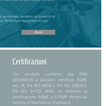
tà genitoriale, pertanto acconsento al
 (sms, WhatsApp, telefonata vocale)
Invia
Certificazioni
Con
prodotti conformi alla PED
2014/68/UE e saldatori certificati ASME
sec. IX, EN ISO 9606-1, EN ISO 15609-1,
EN ISO 14732, W.M.I. ha ottenuto la
certificazione ASME U-STAMP (American
Society of Mechanical Engineers).